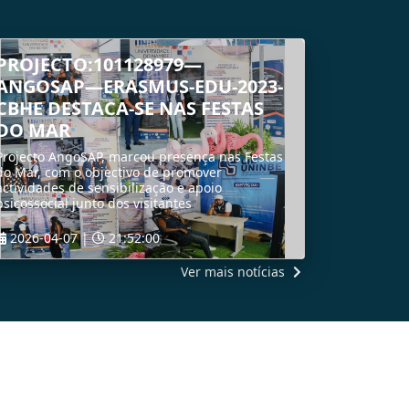
PROJECTO:101128979—
ANGOSAP—ERASMUS-EDU-2023-
CBHE DESTACA-SE NAS FESTAS
DO MAR
Projecto AngoSAP, marcou presença nas Festas
do Mar, com o objectivo de promover
actividades de sensibilização e apoio
psicossocial junto dos visitantes
2026-04-07 |
21:52:00
Ver mais notícias
LER MAIS