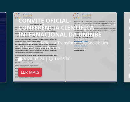
CONVITE OFICIAL-
CONFERÊNCIA CIENTÍFICA
INTERNACIONAL DA UNINBE
"A Universidade e a Transformação Social: Um
Diálogo com o Futuro".
2026-07-24 |
14:25:00
LER MAIS