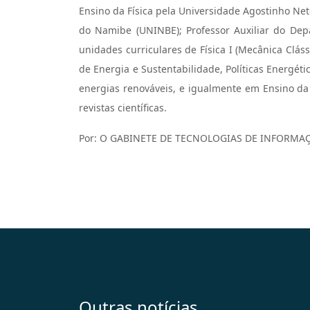
Ensino da Física pela Universidade Agostinho Neto
do Namibe (UNINBE); Professor Auxiliar do De
unidades curriculares de Física I (Mecânica Cláss
de Energia e Sustentabilidade, Políticas Energét
energias renováveis, e igualmente em Ensino da 
revistas científicas.
Por: O GABINETE DE TECNOLOGIAS DE INFORM
Outras notícias